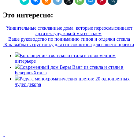
Это интересно:
Удивительные стеклянные дома, которые переосмысливают
архитектуру, какой мы ее знаем
Ваше руководство по пониманию типов и отделки стекла
Как выбрать грунтовку для гипсокартона для вашего проекта
Воплощение азиатского стиля в современном
интерьере
Современный дом Веры Ванг из стекла и стали в
Беверли-Хиллз
Радуга монохроматических цветов: 20 одноцветных
чудес декора
«36 квадратных метров» - ресурс, вдохновляющий на
создание домашнего декора, демонстрирующий архитектуру,
ландшафтный дизайн, дизайн мебели, стили интерьера и
методы улучшения дома «сделай сам». © 2006 - 2026
36metrov.ru