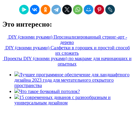
Это интересно:
DIY (своими руками) Персонализированный стринг-арт -
дерево
DIY (своими руками) Салфетки в горошек и простой способ
их сложить
Проекты DIY (своими руками) по макраме для начинающих и
опытных
Лучшее программное обеспечение для ландшафтного
дизайна 2023 года для мечтательного открытого
пространства
Что такое бочковый потолок?
15 современных диванов с разнообразным и
универсальным дизайном
«36 квадратных метров» - ресурс, вдохновляющий на
создание домашнего декора, демонстрирующий архитектуру,
ландшафтный дизайн, дизайн мебели, стили интерьера и