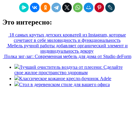
Это интересно:
18 самых крутых детских кроватей из Instagram, которые
сочетают в себе миловидность и функциональность
Мебель ручной работы добавляет органический элемент и
индивидуальность декору
Полка зиг-заг: Современная мебель для дома от Studio deForm
Лучший очиститель воздуха от плесени: Сделайте
свое жилое пространство здоровым
Классическое кожаное кресло-бочонок Adele
Стол в деревенском стиле для вашего офиса
«36 квадратных метров» - ресурс, вдохновляющий на
создание домашнего декора, демонстрирующий архитектуру,
ландшафтный дизайн, дизайн мебели, стили интерьера и
методы улучшения дома «сделай сам». © 2006 - 2026
36metrov.ru