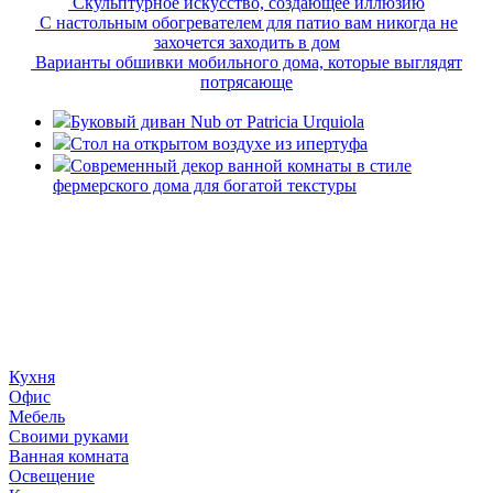
Скульптурное искусство, создающее иллюзию
С настольным обогревателем для патио вам никогда не
захочется заходить в дом
Варианты обшивки мобильного дома, которые выглядят
потрясающе
Буковый диван Nub от Patricia Urquiola
Стол на открытом воздухе из ипертуфа
Современный декор ванной комнаты в стиле
фермерского дома для богатой текстуры
«36 квадратных метров» - ресурс, вдохновляющий на
создание домашнего декора, демонстрирующий архитектуру,
ландшафтный дизайн, дизайн мебели, стили интерьера и
методы улучшения дома «сделай сам». © 2006 - 2026
36metrov.ru
Кухня
Офис
Мебель
Своими руками
Ванная комната
Освещение