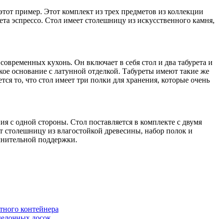
этот пример. Этот комплект из трех предметов из коллекции
ета эспрессо. Стол имеет столешницу из искусственного камня,
овременных кухонь. Он включает в себя стол и два табурета и
ое основание с латунной отделкой. Табуреты имеют такие же
я то, что стол имеет три полки для хранения, которые очень
я с одной стороны. Стол поставляется в комплекте с двумя
ет столешницу из влагостойкой древесины, набор полок и
лнительной поддержки.
тного контейнера
делочных досок