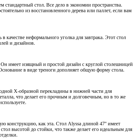
ем стандартный стол. Все дело в экономии пространства.
остоятельно из восстановленного дерева или паллет, если вам
в качестве неформального уголка для завтрака. Этот стол
илей и дизайнов.
. Он имеет изящный и простой дизайн с круглой столешницей
снование в виде треноги дополняет общую форму стола.
 одной Х-образной перекладины в нижней части для
талла, что делает его прочным и долговечным, но в то же
используете.
ю конструкцию, как эта. Стол Alyssa длиной 47'' имеет
тол высотой до стойки, что также делает его идеальным для
отделки.