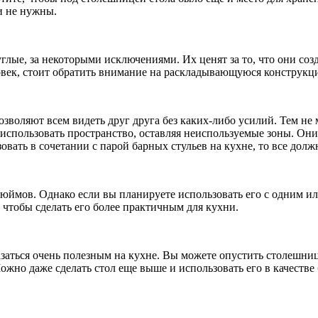
и не нужны.
глые, за некоторыми исключениями. Их ценят за то, что они со
ловек, стоит обратить внимание на раскладывающуюся конструкц
зволяют всем видеть друг друга без каких-либо усилий. Тем не
спользовать пространство, оставляя неиспользуемые зоны. Они 
вать в сочетании с парой барных стульев на кухне, то все долж
дюймов. Однако если вы планируете использовать его с одним 
, чтобы сделать его более практичным для кухни.
азаться очень полезным на кухне. Вы можете опустить столешни
ожно даже сделать стол еще выше и использовать его в качеств