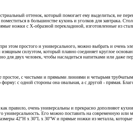
стриальный оттенок, который помогает ему выделиться, не пере
 поместиться в большинстве кухонь и уголков для завтрака. Ст
ямые ножки с Х-образной перекладиной, изготовленные из стали
 при этом простого и универсального, можно выбрать и очень эле
 и изящным силуэтом, который плавно соединяет круглое основа
точно для двух человек, чтобы насладиться напитками или даже пе
ие простое, с чистыми и прямыми линиями и четырьмя трубчаты
орму: с одной стороны она овальная, а с другой - прямая. Благ
ак правило, очень универсальны и прекрасно дополняют кухни л
го универсальность. Его можно поставить на современную или м
азмеры 42''H x 30''L x 30''W и прямые ножки из металла, кото