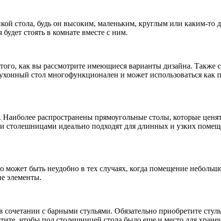
кой стола, будь он высоким, маленьким, круглым или каким-то 
будет стоять в комнате вместе с ним.
 того, как вы рассмотрите имеющиеся варианты дизайна. Также сл
ухонный стол многофункционален и может использоваться как п
. Наиболее распространены прямоугольные столы, которые ценятс
и столешницами идеально подходят для длинных и узких помещен
 может быть неудобно в тех случаях, когда помещение небольшое
ие элементы.
в сочетании с барными стульями. Обязательно приобретите стуль
отите, чтобы под столешницей стола было еще и место для хранен