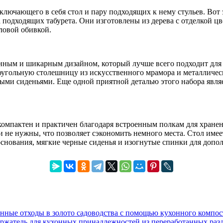
ключающего в себя стол и пару подходящих к нему стульев. Вот 
 подходящих табурета. Они изготовлены из дерева с отделкой цв
иловой обивкой.
енным и шикарным дизайном, который лучше всего подходит для с
угольную столешницу из искусственного мрамора и металлическ
ми сиденьями. Еще одной приятной деталью этого набора являетс
омпактен и практичен благодаря встроенным полкам для хранени
и не нужны, что позволяет сэкономить немного места. Стол име
снования, мягкие черные сиденья и изогнутые спинки для допо
нные отходы в золото садоводства с помощью кухонного компос
ержатель для кухонных принадлежностей из переработанных раз