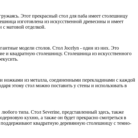
гружаясь. Этот прекрасный стол для паба имеет столешницу
олешница изготовлена из искусственной древесины и имеет
 с матовой отделкой.
гантные модели столов. Стол Jocelyn - один из них. Это
ние и квадратную столешницу. Столешница из искусственного
рекусить.
ми ножками из металла, соединенными перекладинами с каждой
одаря этому стол можно поставить у стены и использовать в
юбого типа. Стол Severine, представленный здесь, также
одерновую кухню, а также он будет прекрасно смотреться в
рые поддерживают квадратную деревянную столешницу с темно-