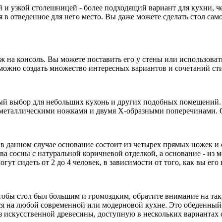
й и узкой столешницей - более подходящий вариант для кухни, ч
я в отведенное для него место. Вы даже можете сделать стол сам
на консоль. Вы можете поставить его у стены или использовать 
 можно создать множество интересных вариантов и сочетаний ст
сный выбор для небольших кухонь и других подобных помещений
 металлическими ножками и двумя Х-образными поперечинами. О
о в данном случае основание состоит из четырех прямых ножек и
 сосны с натуральной коричневой отделкой, а основание - из ме
ут сидеть от 2 до 4 человек, в зависимости от того, как вы его 
тобы стол был большим и громоздким, обратите внимание на таку
я на любой современной или модерновой кухне. Это обеденный с
з искусственной древесины, доступную в нескольких вариантах 