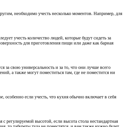
другим, необходимо учесть несколько моментов. Например, для
едует учесть количество людей, которые будут сидеть за
оверхность для приготовления пищи или даже как барная
я за свою универсальность и за то, что они лучше всего
ий, а также могут поместиться там, где не поместится ни
, особенно если учесть, что кухня обычно включает в себя
я с регулируемой высотой, если высота стола нестандартная
ия, то табуреты туда не поместятся, и вам также нужно будет