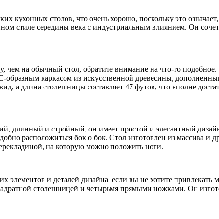
х кухонных столов, что очень хорошо, поскольку это означает, 
енном стиле середины века с индустриальным влиянием. Он соч
у, чем на обычный стол, обратите внимание на что-то подобное.
 С-образным каркасом из искусственной древесины, дополненны
, а длина столешницы составляет 47 футов, что вполне достат
кий, длинный и стройный, он имеет простой и элегантный диза
добно расположиться бок о бок. Стол изготовлен из массива и 
ерекладиной, на которую можно положить ноги.
их элементов и деталей дизайна, если вы не хотите привлекать 
адратной столешницей и четырьмя прямыми ножками. Он изготов