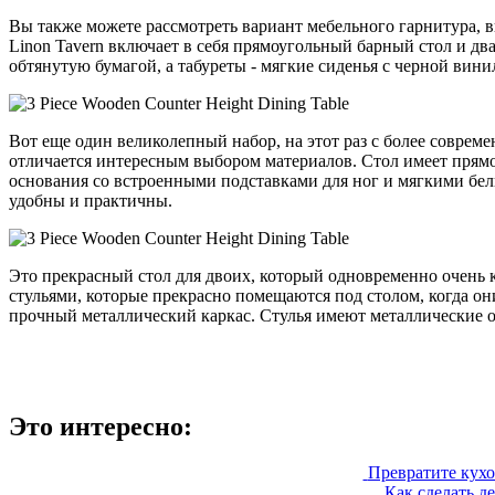
Вы также можете рассмотреть вариант мебельного гарнитура, в
Linon Tavern включает в себя прямоугольный барный стол и два
обтянутую бумагой, а табуреты - мягкие сиденья с черной вин
Вот еще один великолепный набор, на этот раз с более соврем
отличается интересным выбором материалов. Стол имеет прямо
основания со встроенными подставками для ног и мягкими белы
удобны и практичны.
Это прекрасный стол для двоих, который одновременно очень к
стульями, которые прекрасно помещаются под столом, когда он
прочный металлический каркас. Стулья имеют металлические о
Это интересно:
Превратите кухо
Как сделать д