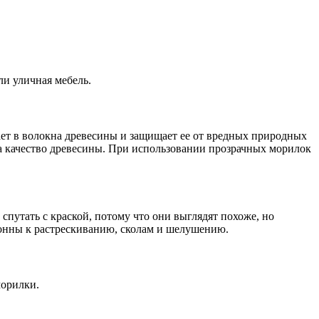
ли уличная мебель.
ает в волокна древесины и защищает ее от вредных природных
а качество древесины. При использовании прозрачных морилок
спутать с краской, потому что они выглядят похоже, но
лонны к растрескиванию, сколам и шелушению.
морилки.