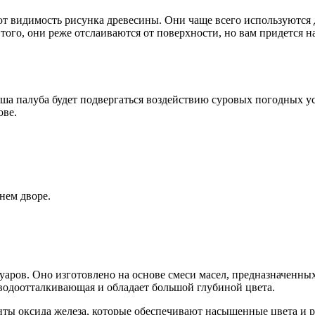
ют видимость рисунка древесины. Они чаще всего используются
того, они реже отслаиваются от поверхности, но вам придется н
аша палуба будет подвергаться воздействию суровых погодных ус
ове.
нем дворе.
туаров. Оно изготовлено на основе смеси масел, предназначенн
водоотталкивающая и обладает большой глубиной цвета.
нты оксида железа, которые обеспечивают насыщенные цвета и ра