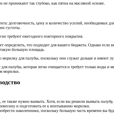
ни не проникают так глубоко, как пятна на масляной основе.
та: долговечность, цену и количество усилий, необходимых для 
ени густоты.
ругие требуют ежегодного повторного покрытия.
ет определить, что подходит для вашего бюджета. Однако если в
т такую большую площадь.
ю морилку для палубы, поскольку они служат дольше и имеют лу
 для палубы, которая легко очищается и требует только воды и 
ем морилки.
водство
я, ее также нужно вымыть. Хотя, если вы решили вымыть палубу,
ревесину и подготовить ее к впитыванию морилки.
обрести наколенники, поскольку большую часть времени вы буде