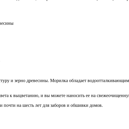
евесины
n
стуру и зерно древесины. Морилка обладает водоотталкивающим
ета к выцветанию, и вы можете наносить ее на свежеочищенну
и почти на шесть лет для заборов и обшивки домов.