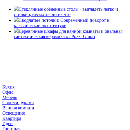
Стеклянные обеденные столы - выглядеть легко и
стильно, несмотря ни на что
Сводчатые потолки: Современный поворот к
классической архитектуре
Деревянные шкафы для ванной комнаты и овальная
сантехническая керамика от Pozzi-Ginori
«36 квадратных метров» - ресурс, вдохновляющий на
создание домашнего декора, демонстрирующий архитектуру,
ландшафтный дизайн, дизайн мебели, стили интерьера и
методы улучшения дома «сделай сам». © 2006 - 2026
36metrov.ru
Кухня
Офис
Мебель
Своими руками
Ванная комната
Освещение
Квартира
Идеи
Гостиная