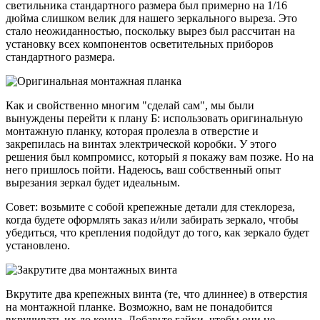
светильника стандартного размера был примерно на 1/16
дюйма слишком велик для нашего зеркального выреза. Это
стало неожиданностью, поскольку вырез был рассчитан на
установку всех компонентов осветительных приборов
стандартного размера.
Как и свойственно многим "сделай сам", мы были
вынуждены перейти к плану Б: использовать оригинальную
монтажную планку, которая пролезла в отверстие и
закрепилась на винтах электрической коробки. У этого
решения был компромисс, который я покажу вам позже. Но на
него пришлось пойти. Надеюсь, ваш собственный опыт
вырезания зеркал будет идеальным.
Совет: возьмите с собой крепежные детали для стеклореза,
когда будете оформлять заказ и/или забирать зеркало, чтобы
убедиться, что крепления подойдут до того, как зеркало будет
установлено.
Вкрутите два крепежных винта (те, что длиннее) в отверстия
на монтажной планке. Возможно, вам не понадобится
вкручивать их до конца. Добавьте гайки, чтобы они не