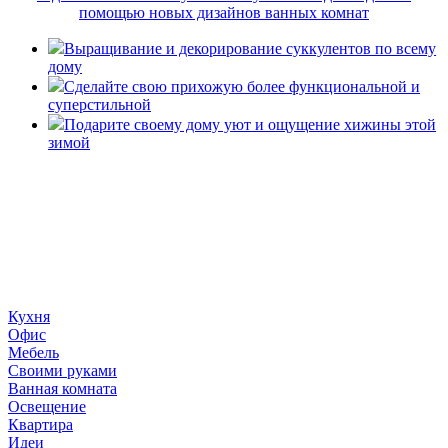
помощью новых дизайнов ванных комнат
Выращивание и декорирование суккулентов по всему
дому
Сделайте свою прихожую более функциональной и
суперстильной
Подарите своему дому уют и ощущение хижины этой
зимой
«36 квадратных метров» - ресурс, вдохновляющий на
создание домашнего декора, демонстрирующий архитектуру,
ландшафтный дизайн, дизайн мебели, стили интерьера и
методы улучшения дома «сделай сам». © 2006 - 2026
36metrov.ru
Кухня
Офис
Мебель
Своими руками
Ванная комната
Освещение
Квартира
Идеи