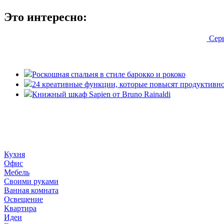
Это интересно:
Сер
Роскошная спальня в стиле барокко и рококо
24 креативные функции, которые повысят продуктивно
Книжный шкаф Sapien от Bruno Rainaldi
«36 квадратных метров» - ресурс, вдохновляющий на создание
дома «сделай сам». © 2006 - 2026 36metrov.ru
Кухня
Офис
Мебель
Своими руками
Ванная комната
Освещение
Квартира
Идеи