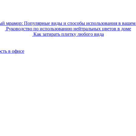
ый мрамор: Популярные виды и способы использования в вашем
Руководство по использованию нейтральных цветов в доме
Как затирать плитку любого вида
сть в офисе
 домашнего декора, демонстрирующий архитектуру, ландшафтный