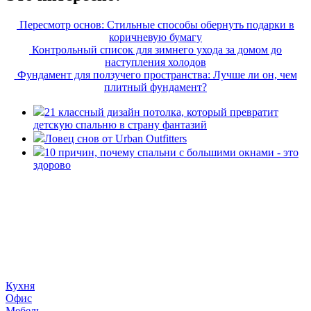
Пересмотр основ: Стильные способы обернуть подарки в
коричневую бумагу
Контрольный список для зимнего ухода за домом до
наступления холодов
Фундамент для ползучего пространства: Лучше ли он, чем
плитный фундамент?
21 классный дизайн потолка, который превратит
детскую спальню в страну фантазий
Ловец снов от Urban Outfitters
10 причин, почему спальни с большими окнами - это
здорово
«36 квадратных метров» - ресурс, вдохновляющий на
создание домашнего декора, демонстрирующий архитектуру,
ландшафтный дизайн, дизайн мебели, стили интерьера и
методы улучшения дома «сделай сам». © 2006 - 2026
36metrov.ru
Кухня
Офис
Мебель