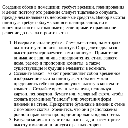
Создание обоев в помещении требует времени, планирования
и денег, поэтому это решение следует тщательно обдумать,
прежде чем вкладывать необходимые средства. Выбор высоты
плинтуса требует обдумывания и планирования, но в
конечном итоге вы сэкономите, если примете правильное
решение до начала строительства.
Измерьте и спланируйте - Измерьте стены, на которых
вы хотите установить плинтус. Определите диапазон
высот рассматриваемого вами плинтуса. Примите во
внимание ваши личные предпочтения, стиль вашего
дома, размер и пропорции комнаты, а также
существующие и будущие элементы в комнате.
Создайте макет - макет представляет собой временное
изображение высоты плинтуса, чтобы вы могли
представить себе понравившуюся высоту в контексте
комнаты. Создайте временные панели, используя
картон, пенокартон, бумагу или малярный скотч, чтобы
создать временные "панели" или очертания форм
панелей на стене. Прикрепите бумажные панели к стене
с помощью скотча. Убедитесь, что они расположены
ровно и правильно пропорционированы вдоль стены.
Визуализация - отступите на шаг назад и рассмотрите
высоту имитации плинтуса с разных сторон.