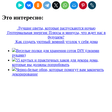
Это интересно:
Лучшие цветы, которые распускаются ночью
Геотермальная энергия: Плюсы и минусы, что ждет нас в
будущем?
Как создать уютный зимний уголок у себя дома
Веселые полки для хранения сотов DIY (своими
руками)
55 крутых и практичных хаков для декора дома,
которые вы должны попробовать
Черно-белые обои, которые помогут вам закончить
декорирование
«36 квадратных метров» - ресурс, вдохновляющий на
создание домашнего декора, демонстрирующий архитектуру,
ландшафтный дизайн, дизайн мебели, стили интерьера и
методы улучшения дома «сделай сам». © 2006 - 2026
36metrov.ru