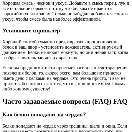
Хорошая смесь - чеснок и уксус. Добавьте в смесь перец, лук и
все остальное горькое, потому что белкам не нравится
горький вкус или запах. Только не забудьте добавить чеснок и
уксус, чтобы смесь была наиболее эффективной.
Установите спринклер
Хороший способ гуманно предотвратить проникновение
белок в ваш двор - установить дождеватель, активируемый
движением. Белки не любят мокнуть, но они ненавидят, когда
разбрызгиватель застает их врасплох.
Если вы предпримите эти простые шаги для предотвращения
появления белок, то, скорее всего, вам больше не придется
иметь дело с белками на чердаке. Это очень просто, и вам не
придется беспокоиться о том, что вы причините вред какому-
либо живому существу!
Часто задаваемые вопросы (FAQ) FAQ
Как белки попадают на чердак?
Белки попадают на чердак через трещины, щели и окна. Если
на чердаке есть герметик и изоляция, вероятность того, что