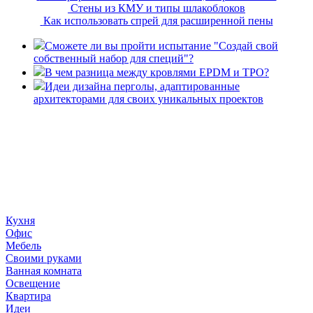
Стены из КМУ и типы шлакоблоков
Как использовать спрей для расширенной пены
Сможете ли вы пройти испытание "Создай свой
собственный набор для специй"?
В чем разница между кровлями EPDM и TPO?
Идеи дизайна перголы, адаптированные
архитекторами для своих уникальных проектов
«36 квадратных метров» - ресурс, вдохновляющий на
создание домашнего декора, демонстрирующий архитектуру,
ландшафтный дизайн, дизайн мебели, стили интерьера и
методы улучшения дома «сделай сам». © 2006 - 2026
36metrov.ru
Кухня
Офис
Мебель
Своими руками
Ванная комната
Освещение
Квартира
Идеи