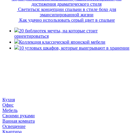
достижения драматического стиля
Светиться: концепции спальни в стиле бохо для
эмансипированной жизни
Как удачно использовать серый цвет в спальне
20 библиотек мечты, на которые стоит
ориентироваться
Коллекция классической японской мебели
10 угловых шкафов, которые выигрывают в хранении
«36 квадратных метров» - ресурс, вдохновляющий на
создание домашнего декора, демонстрирующий архитектуру,
ландшафтный дизайн, дизайн мебели, стили интерьера и
методы улучшения дома «сделай сам». © 2006 - 2026
36metrov.ru
Кухня
Офис
Мебель
Своими руками
Ванная комната
Освещение
Квартира