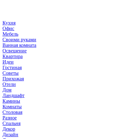
ландшафтный дизайн, дизайн мебели, стили интерьера и
методы улучшения дома «сделай сам». © 2006 - 2026
36metrov.ru
Кухня
Офис
Мебель
Своими руками
Ванная комната
Освещение
Квартира
Идеи
Гостиная
Советы
Прихожая
Отели
Дом
Ландшафт
Камины
Комнаты
Столовая
Разное
Спальня
Декор
Дизайн