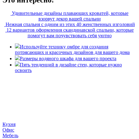
Это интересно:
Удивительные дизайны плавающих кроватей, которые
взорвут декор вашей спальни
Нежная спальня с одним из этих 40 женственных изголовий
12 вариантов оформления скандинавской спальни, которые
помогут вам почувствовать себя уютно
Используйте технику омбре для создания
потрясающих и красочных дизайнов для вашего дома
Размеры водяного шкафа для вашего проекта
Пять тенденций в дизайне стен, которые нужно
освоить
«36 квадратных метров» - ресурс, вдохновляющий на
создание домашнего декора, демонстрирующий архитектуру,
ландшафтный дизайн, дизайн мебели, стили интерьера и
методы улучшения дома «сделай сам». © 2006 - 2026
36metrov.ru
Кухня
Офис
Мебель