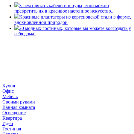
Зачем прятать кабели и шнуры, если можно
превратить их в красивое настенное искусство...
Красивые плантаторы из кортеновской стали в форме,
вдохновленной природой
20 модных гостиных, которые вы можете воссоздать у
себя дома!
«36 квадратных метров» - ресурс, вдохновляющий на
создание домашнего декора, демонстрирующий архитектуру,
ландшафтный дизайн, дизайн мебели, стили интерьера и
методы улучшения дома «сделай сам». © 2006 - 2026
36metrov.ru
Кухня
Офис
Мебель
Своими руками
Ванная комната
Освещение
Квартира
Идеи
Гостиная