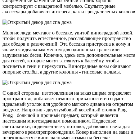
Современный каменный кофейный столик хорошо
контрастирует с квадратной мебелью. Скульптурные
аксессуары добавляют интереса, как и гроздь зеленых кокосов.
Многие люди мечтают о беседке, увитой виноградной лозой,
чтобы получить естественное, расслабляющее пространство
для обедов и развлечений. Эта беседка пристроена к дому и
является идеальным местом для одиночных трапез или
задушевных бесед. Конечно, здесь есть дополнительные места
для гостей, которые могут заглянуть к бассейну, чтобы
посидеть в тени и перекусить. Виноградные лозы обвивают
опорные столбы, а другие колонны - гипсовые пальмы.
С одной стороны, изготовленная на заказ ширма определяет
пространство, добавляет немного приватности и создает
идеальный уголок для удобного мягкого дивана на открытом
воздухе. Напротив - двухтумбовый кофейный столик Ping
Pong - большой и прочный предмет, который является
настоящим многозадачным помощником. Подвесные
светильники, подвешенные у потолка, добавляют света для
вечернего времяпрепровождения. Ковер выполнен на заказ и
перекликается с виноградными лозами на беседке.