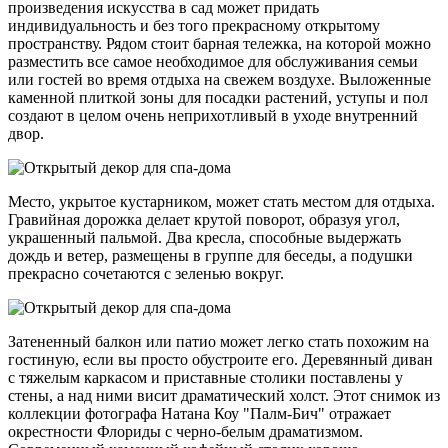
произведения искусства в сад может придать
индивидуальность и без того прекрасному открытому
пространству. Рядом стоит барная тележка, на которой можно
разместить все самое необходимое для обслуживания семьи
или гостей во время отдыха на свежем воздухе. Выложенные
каменной плиткой зоны для посадки растений, уступы и пол
создают в целом очень неприхотливый в уходе внутренний
двор.
Место, укрытое кустарником, может стать местом для отдыха.
Гравийная дорожка делает крутой поворот, образуя угол,
украшенный пальмой. Два кресла, способные выдержать
дождь и ветер, размещены в группе для беседы, а подушки
прекрасно сочетаются с зеленью вокруг.
Затененный балкон или патио может легко стать похожим на
гостиную, если вы просто обустроите его. Деревянный диван
с тяжелым каркасом и приставные столики поставлены у
стены, а над ними висит драматический холст. Этот снимок из
коллекции фотографа Натана Коу "Палм-Бич" отражает
окрестности Флориды с черно-белым драматизмом.