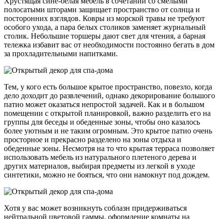
Хрустящая сине-белая мебель в сочетании со смелыми
полосатыми шторами защищает пространство от солнца и
посторонних взглядов. Ковры из морской травы не требуют
особого ухода, а пара белых столиков заменяет журнальный
столик. Небольшие торшеры дают свет для чтения, а барная
тележка избавит вас от необходимости постоянно бегать в дом
за прохладительными напитками.
Тем, у кого есть большое крытое пространство, повезло, когда
дело доходит до развлечений, однако декорирование большого
патио может оказаться непростой задачей. Как и в большом
помещении с открытой планировкой, важно разделить его на
группы для беседы и обеденные зоны, чтобы оно казалось
более уютным и не таким огромным. Это крытое патио очень
просторное и прекрасно разделено на зоны отдыха и
обеденные зоны. Несмотря на то что крытая терраса позволяет
использовать мебель из натурального плетеного дерева и
других материалов, выбирая предметы из легкой в уходе
синтетики, можно не бояться, что они намокнут под дождем.
Хотя у вас может возникнуть соблазн придерживаться
нейтральной цветовой гаммы, оформление комнаты на