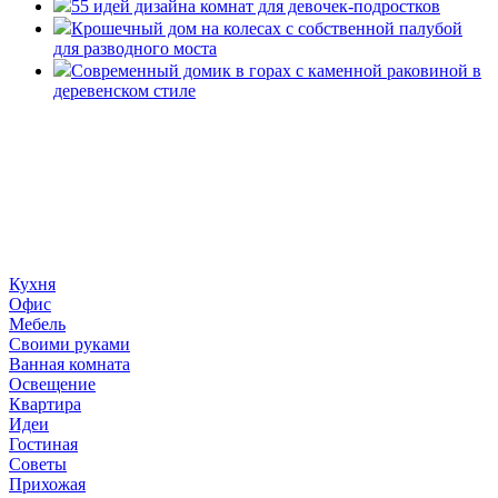
55 идей дизайна комнат для девочек-подростков
Крошечный дом на колесах с собственной палубой
для разводного моста
Современный домик в горах с каменной раковиной в
деревенском стиле
«36 квадратных метров» - ресурс, вдохновляющий на
создание домашнего декора, демонстрирующий архитектуру,
ландшафтный дизайн, дизайн мебели, стили интерьера и
методы улучшения дома «сделай сам». © 2006 - 2026
36metrov.ru
Кухня
Офис
Мебель
Своими руками
Ванная комната
Освещение
Квартира
Идеи
Гостиная
Советы
Прихожая