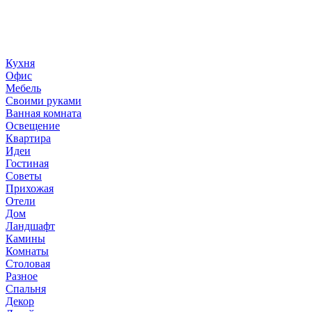
создание домашнего декора, демонстрирующий архитектуру,
ландшафтный дизайн, дизайн мебели, стили интерьера и
методы улучшения дома «сделай сам». © 2006 - 2026
36metrov.ru
Кухня
Офис
Мебель
Своими руками
Ванная комната
Освещение
Квартира
Идеи
Гостиная
Советы
Прихожая
Отели
Дом
Ландшафт
Камины
Комнаты
Столовая
Разное
Спальня
Декор