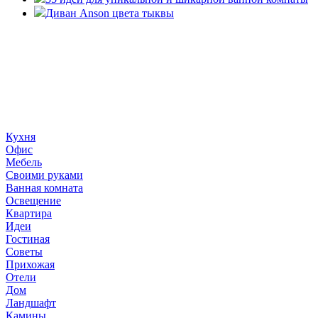
Диван Anson цвета тыквы
«36 квадратных метров» - ресурс, вдохновляющий на
создание домашнего декора, демонстрирующий архитектуру,
ландшафтный дизайн, дизайн мебели, стили интерьера и
методы улучшения дома «сделай сам». © 2006 - 2026
36metrov.ru
Кухня
Офис
Мебель
Своими руками
Ванная комната
Освещение
Квартира
Идеи
Гостиная
Советы
Прихожая
Отели
Дом
Ландшафт
Камины