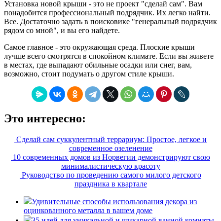
Установка новой крыши - это не проект "сделай сам". Вам
понадобится профессиональный подрядчик. Их легко найти.
Все. Достаточно задать в поисковике "генеральный подрядчик
рядом со мной", и вы его найдете.
Самое главное - это окружающая среда. Плоские крыши
лучше всего смотрятся в спокойном климате. Если вы живете
в местах, где выпадают обильные осадки или снег, вам,
возможно, стоит подумать о другом стиле крыши.
Это интересно:
Сделай сам суккулентный террариум: Простое, легкое и
современное озеленение
10 современных домов из Норвегии демонстрируют свою
минималистическую красоту
Руководство по проведению самого милого детского
праздника в квартале
Удивительные способы использования декора из
оцинкованного металла в вашем доме
35 идей для уникальной и шикарной ванной комнаты