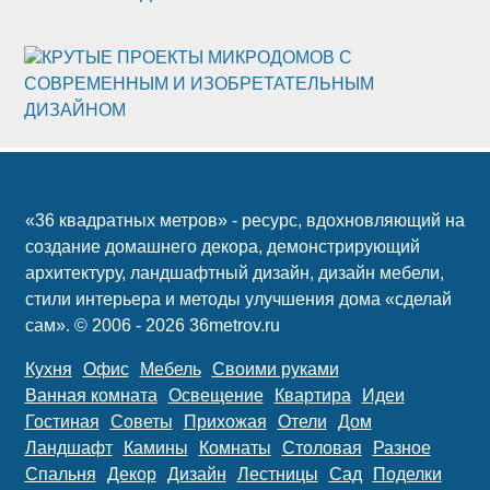
КРУТЫЕ ПРОЕКТЫ МИКРОДОМОВ С
СОВРЕМЕННЫМ И ИЗОБРЕТАТЕЛЬНЫМ
ДИЗАЙНОМ
«36 квадратных метров» - ресурс, вдохновляющий на
создание домашнего декора, демонстрирующий
архитектуру, ландшафтный дизайн, дизайн мебели,
стили интерьера и методы улучшения дома «сделай
сам». © 2006 - 2026 36metrov.ru
Кухня
Офис
Мебель
Своими руками
Ванная комната
Освещение
Квартира
Идеи
Гостиная
Советы
Прихожая
Отели
Дом
Ландшафт
Камины
Комнаты
Столовая
Разное
Спальня
Декор
Дизайн
Лестницы
Сад
Поделки