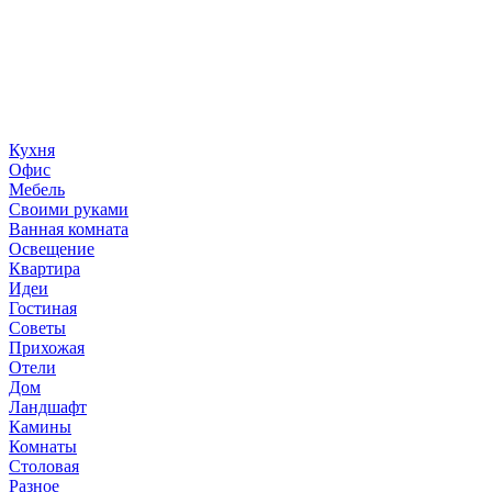
«36 квадратных метров» - ресурс, вдохновляющий на
создание домашнего декора, демонстрирующий архитектуру,
ландшафтный дизайн, дизайн мебели, стили интерьера и
методы улучшения дома «сделай сам». © 2006 - 2026
36metrov.ru
Кухня
Офис
Мебель
Своими руками
Ванная комната
Освещение
Квартира
Идеи
Гостиная
Советы
Прихожая
Отели
Дом
Ландшафт
Камины
Комнаты
Столовая
Разное