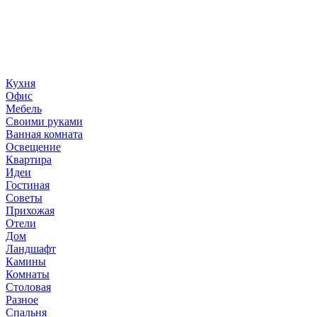
«36 квадратных метров» - ресурс, вдохновляющий на
создание домашнего декора, демонстрирующий архитектуру,
ландшафтный дизайн, дизайн мебели, стили интерьера и
методы улучшения дома «сделай сам». © 2006 - 2026
36metrov.ru
Кухня
Офис
Мебель
Своими руками
Ванная комната
Освещение
Квартира
Идеи
Гостиная
Советы
Прихожая
Отели
Дом
Ландшафт
Камины
Комнаты
Столовая
Разное
Спальня