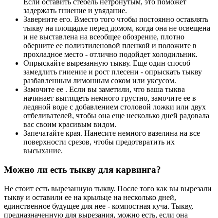
Если оставить стебель нетронутым, это поможет
задержать гниение и увядание.
Заверните его. Вместо того чтобы постоянно оставлять
тыкву на площадке перед домом, когда она не освещена
и не выставлена на всеобщее обозрение, плотно
оберните ее полиэтиленовой пленкой и положите в
прохладное место - отлично подойдет холодильник.
Опрыскайте вырезанную тыкву. Еще один способ
замедлить гниение и рост плесени - опрыскать тыкву
разбавленным лимонным соком или уксусом.
Замочите ее . Если вы заметили, что ваша тыква
начинает выглядеть немного грустно, замочите ее в
ледяной воде с добавлением столовой ложки или двух
отбеливателей, чтобы она еще несколько дней радовала
вас своим красивым видом.
Запечатайте края. Нанесите немного вазелина на все
поверхности срезов, чтобы предотвратить их
высыхание.
Можно ли есть тыкву для карвинга?
Не стоит есть вырезанную тыкву. После того как вы вырезали
тыкву и оставили ее на крыльце на несколько дней,
единственное будущее для нее - компостная куча. Тыкву,
предназначенную для вырезания, можно есть, если она