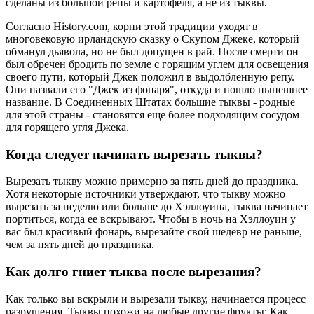
сделаны из большой репы и картофеля, а не из тыквы.
Согласно History.com, корни этой традиции уходят в
многовековую ирландскую сказку о Скупом Джеке, который
обманул дьявола, но не был допущен в рай. После смерти он
был обречен бродить по земле с горящим углем для освещения
своего пути, который Джек положил в выдолбленную репу.
Они назвали его "Джек из фонаря", откуда и пошло нынешнее
название. В Соединенных Штатах большие тыквы - родные
для этой страны - становятся еще более подходящим сосудом
для горящего угля Джека.
Когда следует начинать вырезать тыквы?
Вырезать тыкву можно примерно за пять дней до праздника.
Хотя некоторые источники утверждают, что тыкву можно
вырезать за неделю или больше до Хэллоуина, тыква начинает
портиться, когда ее вскрывают. Чтобы в ночь на Хэллоуин у
вас был красивый фонарь, вырезайте свой шедевр не раньше,
чем за пять дней до праздника.
Как долго гниет тыква после вырезания?
Как только вы вскрыли и вырезали тыкву, начинается процесс
разрушения. Тыквы похожи на любые другие фрукты: Как