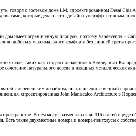
уть, говоря о гостевом доме LM, спроектированном Desai Chia 
кроватями, которые делают этот дизайн суперэффективным, про
й дом имеет ограниченную площадь, поэтому Vandeventer + Carla
ило добиться максимального комфорта без лишней траты простр
ных шале, таких как это, расположенное в Вейле, штат Колорад
ое сочетание натурального дерева и изящных металлических акц
ватей с деревенским дизайном, но это не единственный вариан
зиденция, спроектированная John Maniscalco Architecture в Норд
ом пространстве. В нем могут разместиться до 916 гостей в ряде о
. Есть также двухместные номера и номера-пентхаусы с собств