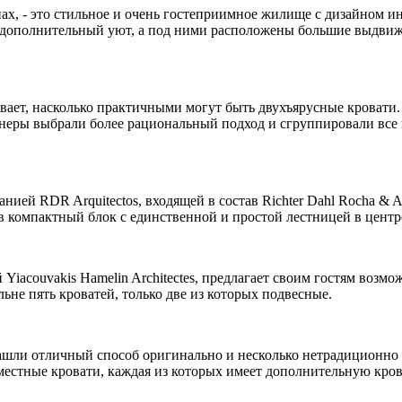
ах, - это стильное и очень гостеприимное жилище с дизайном и
 дополнительный уют, а под ними расположены большие выдвиж
ает, насколько практичными могут быть двухъярусные кровати.
неры выбрали более рациональный подход и сгруппировали все к
ией RDR Arquitectos, входящей в состав Richter Dahl Rocha & 
в компактный блок с единственной и простой лестницей в центр
iacouvakis Hamelin Architectes, предлагает своим гостям возмо
ьне пять кроватей, только две из которых подвесные.
нашли отличный способ оригинально и несколько нетрадиционно и
местные кровати, каждая из которых имеет дополнительную кро