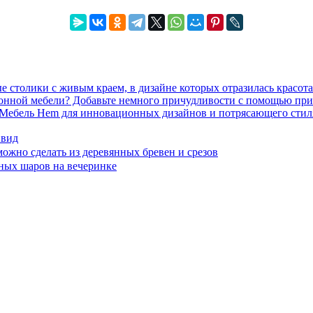
 столики с живым краем, в дизайне которых отразилась красот
ионной мебели? Добавьте немного причудливости с помощью пр
Мебель Hem для инновационных дизайнов и потрясающего стил
 вид
можно сделать из деревянных бревен и срезов
ных шаров на вечеринке
 домашнего декора, демонстрирующий архитектуру, ландшафтный