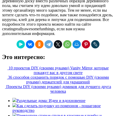
деревянную доску вместо различных образцов деревянного
пола, мы считаем эту идею довольно умной и придающей
этому органайзеру много характера. Тем не менее, если вы
хотите сделать что-то подобное, вам также понадобятся дрель,
шурупы, клей для дерева и липучки для подвешивания. Все
подробности этого проекта можно найти на сайте
creatingreallyawesomefunthings, если вам нужна
дополнительная информация.
Это интересно:
10 проектов DIY (своими руками) Vanity Mirror, которые
покажут вас в другом свете
36 способов сохранить порядок с помощью DIY (своими
руками) держателей для украшений
Проекты DIY (своими руками) домиков для лучшего друга
человека
Раздельные дома: Идеи и вдохновение
Как сделать подушку из помпонов - пошаговое
руководство
Превратите старые стулья в красивые клумбы и