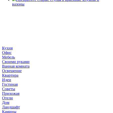
вазоны
«36 квадратных метров» - ресурс, вдохновляющий на
создание домашнего декора, демонстрирующий архитектуру,
ландшафтный дизайн, дизайн мебели, стили интерьера и
методы улучшения дома «сделай сам». © 2006 - 2026
36metrov.ru
Кухня
Офис
Мебель
Своими руками
Ванная комната
Освещение
Квартира
Идеи
Гостиная
Советы
Прихожая
Отели
Дом
Ландшафт
Камины