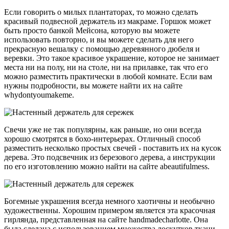
Если говорить о милых плантаторах, то можно сделать
красивый подвесной держатель из макраме. Горшок может
быть просто банкой Мейсона, которую вы можете
использовать повторно, и вы можете сделать для него
прекрасную вешалку с помощью деревянного дюбеля и
веревки. Это такое красивое украшение, которое не занимает
места ни на полу, ни на столе, ни на прилавке, так что его
можно разместить практически в любой комнате. Если вам
нужны подробности, вы можете найти их на сайте
whydontyoumakeme.
Свечи уже не так популярны, как раньше, но они всегда
хорошо смотрятся в бохо-интерьерах. Отличный способ
разместить несколько простых свечей - поставить их на кусок
дерева. Это подсвечник из березового дерева, а инструкции
по его изготовлению можно найти на сайте abeautifulmess.
Богемные украшения всегда немного хаотичны и необычно
художественны. Хорошим примером является эта красочная
гирлянда, представленная на сайте handmadecharlotte. Она
была сделана с использованием множества лоскутков ткани,