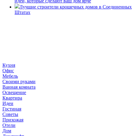
идей, которые сделают ваш дом ярче
Лучшие строители крошечных домов в Соединенных
Штатах
«36 квадратных метров» - ресурс, вдохновляющий на
создание домашнего декора, демонстрирующий архитектуру,
ландшафтный дизайн, дизайн мебели, стили интерьера и
методы улучшения дома «сделай сам». © 2006 - 2026
36metrov.ru
Кухня
Офис
Мебель
Своими руками
Ванная комната
Освещение
Квартира
Идеи
Гостиная
Советы
Прихожая
Отели
Дом