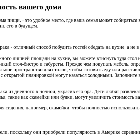
ность вашего дома
ема пищи, - это удобное место, где ваша семья может собиратьс
ть его в будущем.
ака - отличный способ побудить гостей обедать на кухне, а не 
емного лишней площади на кухне, вы можете втиснуть туда стол 
нкий стол-бистро и табуреты. Прежде чем покупать мебель, оп
ьное пространство для столов, чтобы готовить еду или расставл
 открытой планировкой могут казаться холодными. Заполните э
ака из дневного в ночной, украсив его бра. Дети любят развлека
ья, такие как скамейки или будки, могут увеличить стоимость в
ля сидения, например, скамейки, чтобы полностью использовать
рели, поскольку они приобрели популярность в Америке середин