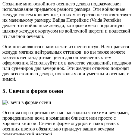
Создание многослойного осеннего декора подразумевает
использование предметов разного размера. Эти войлочные
желуди совсем крошечные, но их мастерство не соответствует
их маленькому размеру. Вайда Петрейкис (Vaida Petreikis)
делает эти войлочные желуди, которые имеют подлинную
шляпку желудя с корпусом из войлочной шерсти и подвеской
из льняной бечевки.
Они поставляются в комплекте из шести штук. Нам нравятся
желуди мягких нейтральных оттенков, но вы также можете
заказать нестандартные цвета для определенных тем
оформления. Используйте их в качестве украшений, подарков
или сувениров для вечеринок. Эти желуди отлично подходят
для всесезонного декора, поскольку они уместны и осенью, и
зимой.
5. Свечи в форме осени
Осенняя пора приглашает нас насладиться тихими вечерами,
проведенными дома в компании близких или просто с
хорошей книгой. Свечи в форме огурцов и тыкв разных
осенних цветов обязательно придадут вашим вечерам
романтический настрой.