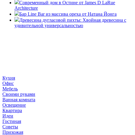
Современный дом в Остине от James D LaRue
Architecture
Бар Line Bar из массива ореха от Натана Йонга
Древесина дугласовой пихты: Хвойная древесина с
удивительной универсальностью
«36 квадратных метров» - ресурс, вдохновляющий на
создание домашнего декора, демонстрирующий архитектуру,
ландшафтный дизайн, дизайн мебели, стили интерьера и
методы улучшения дома «сделай сам». © 2006 - 2026
36metrov.ru
Кухня
Офис
Мебель
Своими руками
Ванная комната
Освещение
Квартира
Идеи
Гостиная
Советы
Прихожая