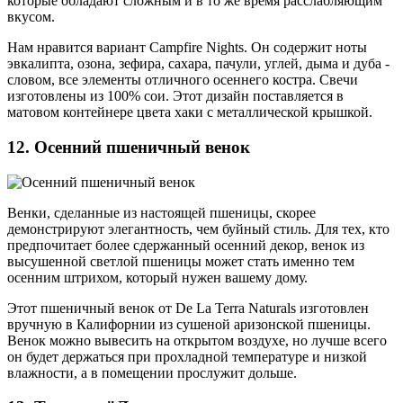
которые обладают сложным и в то же время расслабляющим
вкусом.
Нам нравится вариант Campfire Nights. Он содержит ноты
эвкалипта, озона, зефира, сахара, пачули, углей, дыма и дуба -
словом, все элементы отличного осеннего костра. Свечи
изготовлены из 100% сои. Этот дизайн поставляется в
матовом контейнере цвета хаки с металлической крышкой.
12. Осенний пшеничный венок
Венки, сделанные из настоящей пшеницы, скорее
демонстрируют элегантность, чем буйный стиль. Для тех, кто
предпочитает более сдержанный осенний декор, венок из
высушенной светлой пшеницы может стать именно тем
осенним штрихом, который нужен вашему дому.
Этот пшеничный венок от De La Terra Naturals изготовлен
вручную в Калифорнии из сушеной аризонской пшеницы.
Венок можно вывесить на открытом воздухе, но лучше всего
он будет держаться при прохладной температуре и низкой
влажности, а в помещении прослужит дольше.