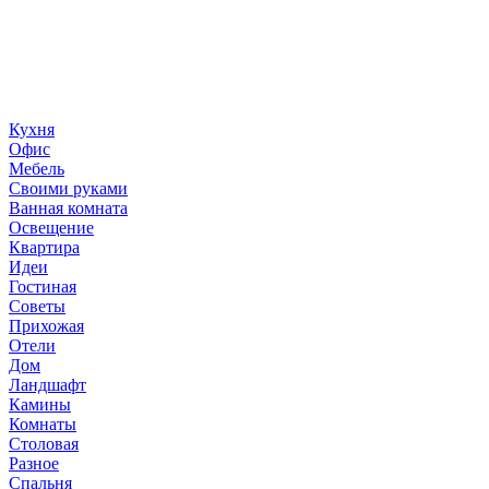
«36 квадратных метров» - ресурс, вдохновляющий на
создание домашнего декора, демонстрирующий архитектуру,
ландшафтный дизайн, дизайн мебели, стили интерьера и
методы улучшения дома «сделай сам». © 2006 - 2026
36metrov.ru
Кухня
Офис
Мебель
Своими руками
Ванная комната
Освещение
Квартира
Идеи
Гостиная
Советы
Прихожая
Отели
Дом
Ландшафт
Камины
Комнаты
Столовая
Разное
Спальня