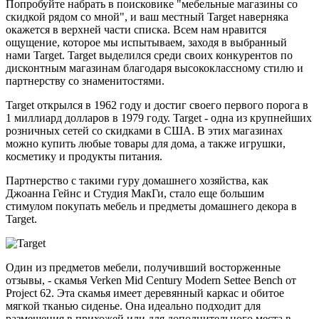
Попробуйте набрать в поисковике "мебельные магазины со
скидкой рядом со мной", и ваш местный Target наверняка
окажется в верхней части списка. Всем нам нравится
ощущение, которое мы испытываем, заходя в выбранный
нами Target. Target выделился среди своих конкурентов по
дисконтным магазинам благодаря высококлассному стилю и
партнерству со знаменитостями.
Target открылся в 1962 году и достиг своего первого порога в
1 миллиард долларов в 1979 году. Target - одна из крупнейших
розничных сетей со скидками в США. В этих магазинах
можно купить любые товары для дома, а также игрушки,
косметику и продукты питания.
Партнерство с такими гуру домашнего хозяйства, как
Джоанна Гейнс и Студия МакГи, стало еще большим
стимулом покупать мебель и предметы домашнего декора в
Target.
Один из предметов мебели, получивший восторженные
отзывы, - скамья Verken Mid Century Modern Settee Bench от
Project 62. Эта скамья имеет деревянный каркас и обитое
мягкой тканью сиденье. Она идеально подходит для
размещения в прихожей или для дополнительного места в