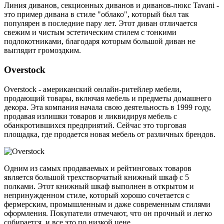
Линия диванов, секционных диванов и диванов-люкс Tavani -
это пример дивана в стиле "облако", который был так
популярен в последние пару лет. Этот диван отличается
свежим и чистым эстетическим стилем с тонкими
подлокотниками, благодаря которым большой диван не
выглядит громоздким.
Overstock
Overstock - американский онлайн-ритейлер мебели,
продающий товары, включая мебель и предметы домашнего
декора. Эта компания начала свою деятельность в 1999 году,
продавая излишки товаров и ликвидируя мебель с
обанкротившихся предприятий. Сейчас это торговая
площадка, где продается новая мебель от различных брендов.
Одним из самых продаваемых и рейтинговых товаров
является большой трехстворчатый книжный шкаф с 5
полками. Этот книжный шкаф выполнен в открытом и
непринужденном стиле, который хорошо сочетается с
фермерским, промышленным и даже современным стилями
оформления. Покупатели отмечают, что он прочный и легко
собирается, и все это по низкой цене.