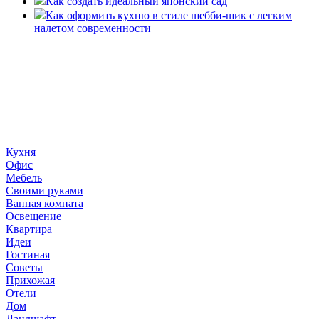
Как создать идеальный японский сад
Как оформить кухню в стиле шебби-шик с легким
налетом современности
«36 квадратных метров» - ресурс, вдохновляющий на
создание домашнего декора, демонстрирующий архитектуру,
ландшафтный дизайн, дизайн мебели, стили интерьера и
методы улучшения дома «сделай сам». © 2006 - 2026
36metrov.ru
Кухня
Офис
Мебель
Своими руками
Ванная комната
Освещение
Квартира
Идеи
Гостиная
Советы
Прихожая
Отели
Дом
Ландшафт