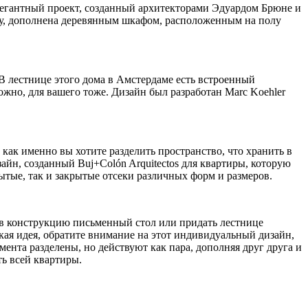
элегантный проект, созданный архитекторами Эдуардом Брюне и
у, дополнена деревянным шкафом, расположенным на полу
 В лестнице этого дома в Амстердаме есть встроенный
ожно, для вашего тоже. Дизайн был разработан Marc Koehler
 как именно вы хотите разделить пространство, что хранить в
айн, созданный Buj+Colón Arquitectos для квартиры, которую
ытые, так и закрытые отсеки различных форм и размеров.
ь в конструкцию письменный стол или придать лестнице
ая идея, обратите внимание на этот индивидуальный дизайн,
мента разделены, но действуют как пара, дополняя друг друга и
ть всей квартиры.