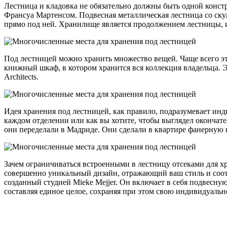
Лестница и кладовка не обязательно должны быть одной конст
Франсуа Мартенсом. Подвесная металлическая лестница со с
прямо под ней. Хранилище является продолжением лестницы, 
Под лестницей можно хранить множество вещей. Чаще всего это
книжный шкаф, в котором хранится вся коллекция владельца. Эт
Architects.
Идея хранения под лестницей, как правило, подразумевает инди
каждом отделении или как вы хотите, чтобы выглядел окончате
они переделали в Мадриде. Они сделали в квартире фанерную к
Зачем ограничиваться встроенными в лестницу отсеками для х
совершенно уникальный дизайн, отражающий ваш стиль и соотв
созданный студией Mieke Mejjer. Он включает в себя подвесную 
составляя единое целое, сохраняя при этом свою индивидуальн