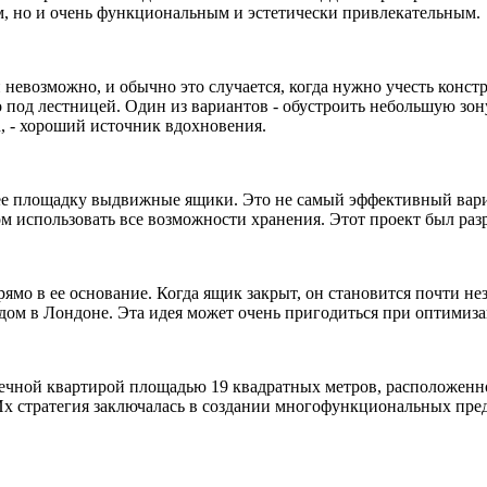
м, но и очень функциональным и эстетически привлекательным.
й невозможно, и обычно это случается, когда нужно учесть кон
о под лестницей. Один из вариантов - обустроить небольшую зо
n, - хороший источник вдохновения.
 ее площадку выдвижные ящики. Это не самый эффективный вари
использовать все возможности хранения. Этот проект был разраб
мо в ее основание. Когда ящик закрыт, он становится почти не
 дом в Лондоне. Эта идея может очень пригодиться при оптимиза
шечной квартирой площадью 19 квадратных метров, расположенно
 Их стратегия заключалась в создании многофункциональных пре