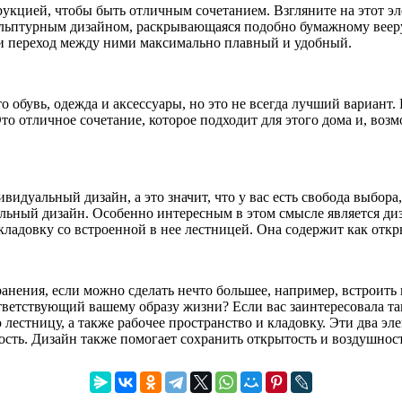
рукцией, чтобы быть отличным сочетанием. Взгляните на этот 
кульптурным дизайном, раскрывающаяся подобно бумажному веер
и переход между ними максимально плавный и удобный.
 обувь, одежда и аксессуары, но это не всегда лучший вариант.
о отличное сочетание, которое подходит для этого дома и, возм
видуальный дизайн, а это значит, что у вас есть свобода выбора,
льный дизайн. Особенно интересным в этом смысле является диз
ладовку со встроенной в нее лестницей. Она содержит как откр
ранения, если можно сделать нечто большее, например, встроит
етствующий вашему образу жизни? Если вас заинтересовала так
лестницу, а также рабочее пространство и кладовку. Эти два эле
ость. Дизайн также помогает сохранить открытость и воздушнос