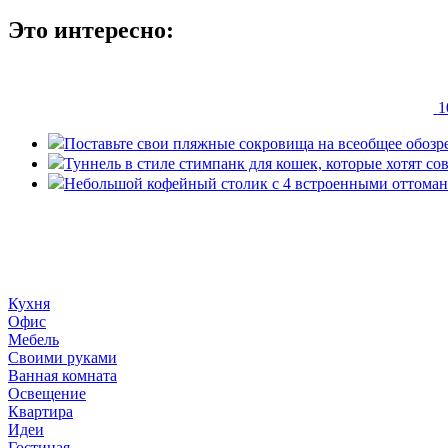
Это интересно:
1
Поставьте свои пляжные сокровища на всеобщее обозре
Туннель в стиле стимпанк для кошек, которые хотят со
Небольшой кофейный столик с 4 встроенными оттома
«36 квадратных метров» - ресурс, вдохновляющий на создание
дома «сделай сам». © 2006 - 2026 36metrov.ru
Кухня
Офис
Мебель
Своими руками
Ванная комната
Освещение
Квартира
Идеи
Гостиная