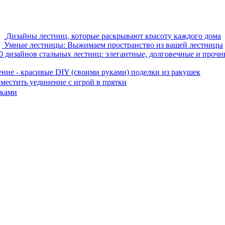
Дизайны лестниц, которые раскрывают красоту каждого дома
Умные лестницы: Выжимаем пространство из вашей лестницы
0 дизайнов стальных лестниц: элегантные, долговечные и прочн
ние - красивые DIY (своими руками) поделки из ракушек
вместить уединение с игрой в прятки
нками
 домашнего декора, демонстрирующий архитектуру, ландшафтный