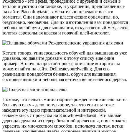
Рождество - это время, проведенное с друзьями и семьей в
теплой и уютной обстановке, и украшения, представленные
на сайте Placeofmytaste, замечательно передают все эти
моменты. Они напоминают классические орнаменты, но,
безусловно, необычны. Для их изготовления вам понадобятся
небольшие обручи для вышивания, искусственный мех, лента,
золотая аэрозольная краска и горячий клей-пистолет.
Кстати говоря, универсальность обручей для вышивания уже
доказана, но давайте добавим к этому списку еще один
пример. Это очень простой проект, описание которого вы
можете найти на сайте Delineateyourdwelling. Для его
реализации понадобятся бечевка, обруч для вышивания,
сосновые шишки и небольшая веточка вечнозеленого дерева.
Похоже, что вешать миниатюрные рождественские елочки на
большую елку - дело популярное, так что если вы тоже
находите эту идею привлекательной и интересной,
ознакомьтесь с проектом на Knowhowshedoesit. Эти милые
деревца сделаны из переработанной древесины, и вы можете
украсить их множеством способов, используя листья, ветки
деревьев, крошечные цветы, сосновые шишки и многое