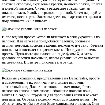
арахис в скорлупе, акриловые краски, немного пряжи, шпагат
и клеевой пистолет. Сначала раскрасьте арахис, сделав
нижнюю часть белой, а верхнюю - цветной. Затем нарисуйте
им глаза, носы и рты. Затем вы даете им шарфики из пряжи и
подвешиваете их на шпагат.
И последний проект, который включает в себя украшения из
палочек. Для него вам понадобятся палочки, сосновые
иголки, веточки, сосновые камни, несколько пуговиц, бечевка
или лента и пистолет с горячим клеем. Инструкции очень
просты. Приклейте две палочки в виде буквы X, а затем
добавьте палочки поменьше, чтобы украшение стало похоже
на снежинку. В центре приклейте пуговицы.
Кожаные украшения, представленные на Deliacreates, просты
и современны, а их минимализм придает им очень
элегантный вид. Для их изготовления вам понадобится
несколько вещей, в том числе небольшие полоски кожи,
винты Chicago, инструмент для пробивания кожи и бечевка
или шпагат. Отрежьте полоски кожи до нужной длины. Не
обязательно, чтобы все они были одинакового размера. Они