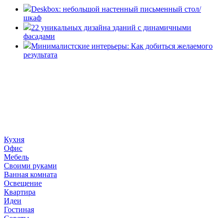
Deskbox: небольшой настенный письменный стол/
шкаф
22 уникальных дизайна зданий с динамичными
фасадами
Минималистские интерьеры: Как добиться желаемого
результата
«36 квадратных метров» - ресурс, вдохновляющий на
создание домашнего декора, демонстрирующий архитектуру,
ландшафтный дизайн, дизайн мебели, стили интерьера и
методы улучшения дома «сделай сам». © 2006 - 2026
36metrov.ru
Кухня
Офис
Мебель
Своими руками
Ванная комната
Освещение
Квартира
Идеи
Гостиная