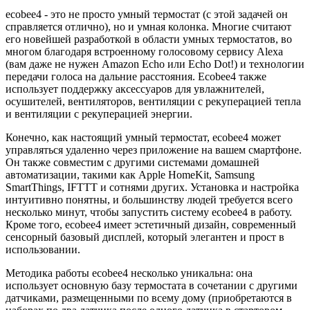
ecobee4 - это не просто умный термостат (с этой задачей он
справляется отлично), но и умная колонка. Многие считают
его новейшей разработкой в области умных термостатов, во
многом благодаря встроенному голосовому сервису Alexa
(вам даже не нужен Amazon Echo или Echo Dot!) и технологии
передачи голоса на дальние расстояния. Ecobee4 также
использует поддержку аксессуаров для увлажнителей,
осушителей, вентиляторов, вентиляции с рекуперацией тепла
и вентиляции с рекуперацией энергии.
Конечно, как настоящий умный термостат, ecobee4 может
управляться удаленно через приложение на вашем смартфоне.
Он также совместим с другими системами домашней
автоматизации, такими как Apple HomeKit, Samsung
SmartThings, IFTTT и сотнями других. Установка и настройка
интуитивно понятны, и большинству людей требуется всего
несколько минут, чтобы запустить систему ecobee4 в работу.
Кроме того, ecobee4 имеет эстетичный дизайн, современный
сенсорный базовый дисплей, который элегантен и прост в
использовании.
Методика работы ecobee4 несколько уникальна: она
использует основную базу термостата в сочетании с другими
датчиками, размещенными по всему дому (приобретаются в