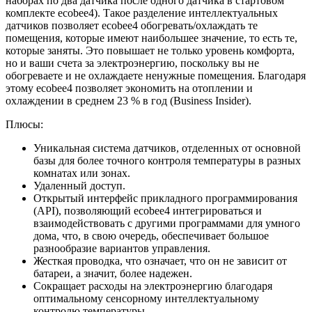
наборах по два датчика после одного датчика в стартовом
комплекте ecobee4). Такое разделение интеллектуальных
датчиков позволяет ecobee4 обогревать/охлаждать те
помещения, которые имеют наибольшее значение, то есть те,
которые заняты. Это повышает не только уровень комфорта,
но и ваши счета за электроэнергию, поскольку вы не
обогреваете и не охлаждаете ненужные помещения. Благодаря
этому ecobee4 позволяет экономить на отоплении и
охлаждении в среднем 23 % в год (Business Insider).
Плюсы:
Уникальная система датчиков, отделенных от основной
базы для более точного контроля температуры в разных
комнатах или зонах.
Удаленный доступ.
Открытый интерфейс прикладного программирования
(API), позволяющий ecobee4 интегрироваться и
взаимодействовать с другими программами для умного
дома, что, в свою очередь, обеспечивает большое
разнообразие вариантов управления.
Жесткая проводка, что означает, что он не зависит от
батареи, а значит, более надежен.
Сокращает расходы на электроэнергию благодаря
оптимальному сенсорному интеллектуальному
контролю температуры.