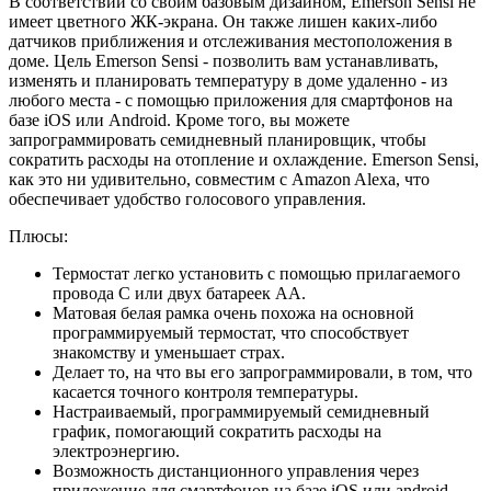
В соответствии со своим базовым дизайном, Emerson Sensi не
имеет цветного ЖК-экрана. Он также лишен каких-либо
датчиков приближения и отслеживания местоположения в
доме. Цель Emerson Sensi - позволить вам устанавливать,
изменять и планировать температуру в доме удаленно - из
любого места - с помощью приложения для смартфонов на
базе iOS или Android. Кроме того, вы можете
запрограммировать семидневный планировщик, чтобы
сократить расходы на отопление и охлаждение. Emerson Sensi,
как это ни удивительно, совместим с Amazon Alexa, что
обеспечивает удобство голосового управления.
Плюсы:
Термостат легко установить с помощью прилагаемого
провода C или двух батареек AA.
Матовая белая рамка очень похожа на основной
программируемый термостат, что способствует
знакомству и уменьшает страх.
Делает то, на что вы его запрограммировали, в том, что
касается точного контроля температуры.
Настраиваемый, программируемый семидневный
график, помогающий сократить расходы на
электроэнергию.
Возможность дистанционного управления через
приложение для смартфонов на базе iOS или android.