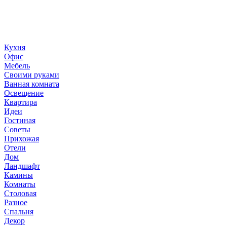
«36 квадратных метров» - ресурс, вдохновляющий на создание
дома «сделай сам». © 2006 - 2026 36metrov.ru
Кухня
Офис
Мебель
Своими руками
Ванная комната
Освещение
Квартира
Идеи
Гостиная
Советы
Прихожая
Отели
Дом
Ландшафт
Камины
Комнаты
Столовая
Разное
Спальня
Декор