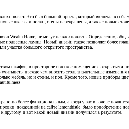
вдохновляет. Это был большой проект, который включал в себя
 новые шкафы и полки, стены перекрашены, а также новые столе
mon Wealth Home, не могут не вдохновлять. Определенно, общая
ые подвесные лампы. Новый дизайн также позволяет более плавн
ли участка большого открытого пространства.
еством шкафов, в просторное и легкое помещение с открытыми п
 учитывать, прежде чем вносить столь значительные изменения в
олько мебель, но и стены, и пол. Кроме того, новые приборы цве
utifulmess.
транство более функциональным, а когда у вас в голове появитс
ровки, показанной на сайте lemonthistle, было приобретение н
к другому, и вот какой новый дизайн получился в результате.