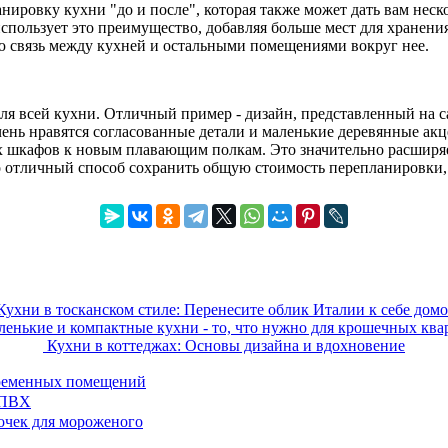
анировку кухни "до и после", которая также может дать вам неск
спользует это преимущество, добавляя больше мест для хранени
ю связь между кухней и остальными помещениями вокруг нее.
я всей кухни. Отличный пример - дизайн, представленный на сай
ень нравятся согласованные детали и маленькие деревянные ак
х шкафов к новым плавающим полкам. Это значительно расширяет
о отличный способ сохранить общую стоимость перепланировки,
Кухни в тосканском стиле: Перенесите облик Италии к себе дом
енькие и компактные кухни - то, что нужно для крошечных ква
Кухни в коттеджах: Основы дизайна и вдохновение
временных помещений
 ПВХ
очек для мороженого