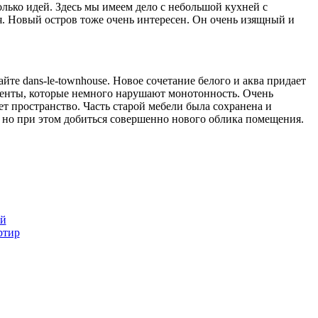
олько идей. Здесь мы имеем дело с небольшой кухней с
я. Новый остров тоже очень интересен. Он очень изящный и
те dans-le-townhouse. Новое сочетание белого и аква придает
центы, которые немного нарушают монотонность. Очень
 пространство. Часть старой мебели была сохранена и
 но при этом добиться совершенно нового облика помещения.
ой
ртир