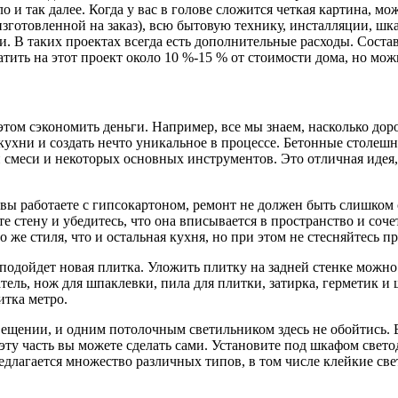
ло и так далее. Когда у вас в голове сложится четкая картина, 
 изготовленной на заказ), всю бытовую технику, инсталляции, ш
и. В таких проектах всегда есть дополнительные расходы. Состав
атить на этот проект около 10 %-15 % от стоимости дома, но мо
этом сэкономить деньги. Например, все мы знаем, насколько до
ухни и создать нечто уникальное в процессе. Бетонные столешн
смеси и некоторых основных инструментов. Это отличная идея,
вы работаете с гипсокартоном, ремонт не должен быть слишком 
 стену и убедитесь, что она вписывается в пространство и сочет
 же стиля, что и остальная кухня, но при этом не стесняйтесь пр
подойдет новая плитка. Уложить плитку на задней стенке можно 
тель, нож для шпаклевки, пила для плитки, затирка, герметик 
итка метро.
щении, и одним потолочным светильником здесь не обойтись. Ва
 эту часть вы можете сделать сами. Установите под шкафом свет
едлагается множество различных типов, в том числе клейкие св