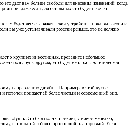
то это даст вам больше свободы для внесения изменений, когда
 приятной, даже если для остальных это будет не очень
к вам будет легче заряжать свои устройства, пока вы готовите
 если вы уже устанавливали розетки раньше, это не должно
ь идет о крупных инвестициях, проведите небольшое
четаться друг с другом, это будет неплохо с эстетической
овому направлению дизайна. Например, в этой кухне,
ны и потолок придают ей более чистый и современный вид.
е pinchofyum. Это был полный ремонт, с новой мебелью,
тлому, с открытой и более просторной планировкой. Если