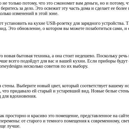
 не только потому, что это сэкономит вам деньги, но и потому, ч
беритесь за дело. Это освежит эту часть дома и сделает ее более
олько изменений в этой зоне.
 установить на кухне USB-розетку для зарядного устройства. Та
вид. Это обновление, о котором вы можете позаботиться сами, и
о новая бытовая техника, а она стоит недешево. Поскольку реч
ше всего подойдут для вас и вашей кухни. Если приборы будут со
orseydesigns несколько советов по их выбору.
 стены. Выберите новый цвет, который соответствует вашему н
и, что придавало ей старый и устаревший вид. Новые белые сте
д для вдохновения.
как просторно и красиво это помещение, представленное на сайт
 перемены: от старого и темного помещения к современному, све
еще лучше.