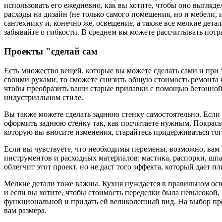
использовать его ежедневно, как вы хотите, чтобы оно выгляде
расходы на дизайн (не только самого помещения, но и мебели,
сантехнику и, конечно же, освещение, а также все мелкие детал
забывайте о гибкости. В среднем вы можете рассчитывать потр
Проекты "сделай сам
Есть множество вещей, которые вы можете сделать сами и при 
своими руками, то сможете снизить общую стоимость ремонта к
чтобы преобразить ваши старые прилавки с помощью бетонной 
индустриальном стиле.
Вы также можете сделать заднюю стенку самостоятельно. Если 
оформить заднюю стенку так, как посчитаете нужным. Покрасьте
которую вы вносите изменения, старайтесь придерживаться того
Если вы чувствуете, что необходимы перемены, возможно, вам 
инструментов и расходных материалов: мастика, распорки, шпа
облегчит этот проект, но не даст того эффекта, который дает пл
Мелкие детали тоже важны. Кухня нуждается в правильном осве
и если вы хотите, чтобы стоимость переделки была невысокой,
функциональной и придать ей великолепный вид. На выбор пр
вам размера.