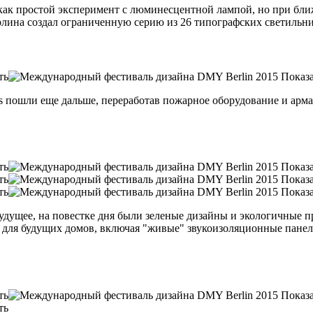
ит как простой эксперимент с люминесцентной лампой, но при б
ерлина создал ограниченную серию из 26 типографских светильни
s пошли еще дальше, переработав пожарное оборудование и армат
ущее, на повестке дня были зеленые дизайны и экологичные пр
для будущих домов, включая "живые" звукоизоляционные панели