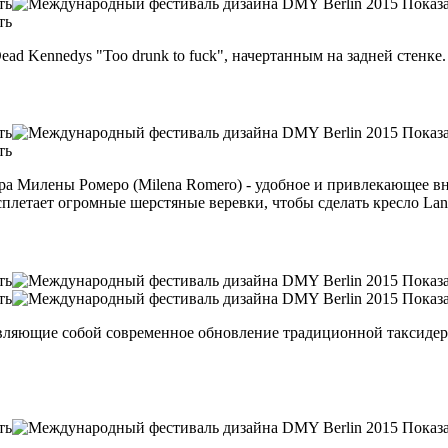
d Kennedys "Too drunk to fuck", начертанным на задней стенке.
ера Милены Ромеро (Milena Romero) - удобное и привлекающее 
 сплетает огромные шерстяные веревки, чтобы сделать кресло La
вляющие собой современное обновление традиционной таксидер