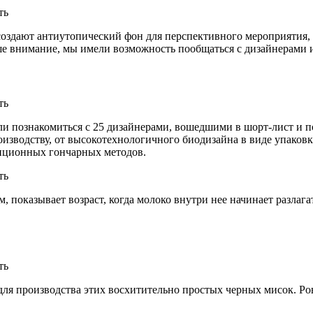
создают антиутопический фон для перспективного мероприятия,
аше внимание, мы имели возможность пообщаться с дизайнерами
огли познакомиться с 25 дизайнерами, вошедшими в шорт-лист
оизводству, от высокотехнологичного биодизайна в виде упаков
диционных гончарных методов.
, показывает возраст, когда молоко внутри нее начинает разлаг
для производства этих восхитительно простых черных мисок. Ров