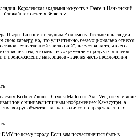
ляндии, Королевская академия искусств в Гааге и Наньянский
в ближайших отчетах 36metrov.
нера Пьеро Лиссони с ведущим Андреасом Тоэльке о наследии
 свою карьеру, но, что удивительно, безэмоционально отнесся
ставок "естественной эволюцией", несмотря на то, что его
ое согласие с тем, что многие современные продукты лишены
ки и происхождение материалов - важная часть предложения
аемом Berliner Zimmer. Стулья Marlon от Axel Veit, получившие
игривый тон с минималистичным изображением Камасутры, а
ства вокруг объектов, так как количество представленных
 DMY по всему городу. Если вам посчастливится быть в