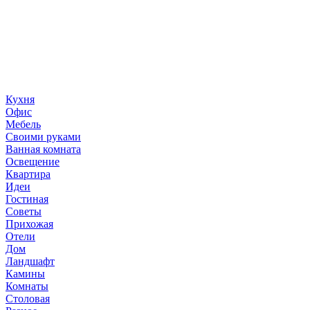
«36 квадратных метров» - ресурс, вдохновляющий на
создание домашнего декора, демонстрирующий архитектуру,
ландшафтный дизайн, дизайн мебели, стили интерьера и
методы улучшения дома «сделай сам». © 2006 - 2026
36metrov.ru
Кухня
Офис
Мебель
Своими руками
Ванная комната
Освещение
Квартира
Идеи
Гостиная
Советы
Прихожая
Отели
Дом
Ландшафт
Камины
Комнаты
Столовая