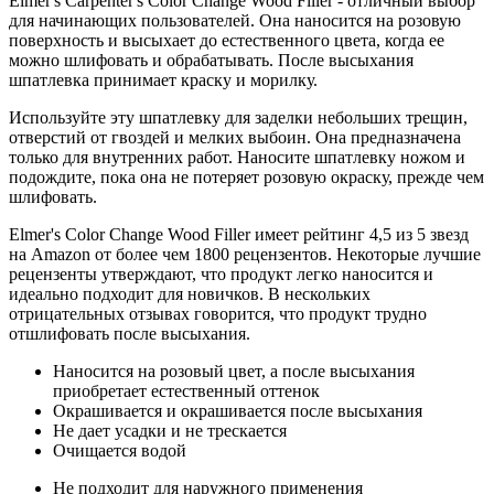
Elmer's Carpenter's Color Change Wood Filler - отличный выбор
для начинающих пользователей. Она наносится на розовую
поверхность и высыхает до естественного цвета, когда ее
можно шлифовать и обрабатывать. После высыхания
шпатлевка принимает краску и морилку.
Используйте эту шпатлевку для заделки небольших трещин,
отверстий от гвоздей и мелких выбоин. Она предназначена
только для внутренних работ. Наносите шпатлевку ножом и
подождите, пока она не потеряет розовую окраску, прежде чем
шлифовать.
Elmer's Color Change Wood Filler имеет рейтинг 4,5 из 5 звезд
на Amazon от более чем 1800 рецензентов. Некоторые лучшие
рецензенты утверждают, что продукт легко наносится и
идеально подходит для новичков. В нескольких
отрицательных отзывах говорится, что продукт трудно
отшлифовать после высыхания.
Наносится на розовый цвет, а после высыхания
приобретает естественный оттенок
Окрашивается и окрашивается после высыхания
Не дает усадки и не трескается
Очищается водой
Не подходит для наружного применения